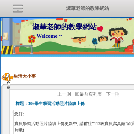
淑華老師的教學網站
淑華老師的教學網站
~ Welcome ~
:::
生活大小事
上一則
回最前頁列表
下一則
標題：
306學生學習活動照片陸續上傳
您好:
寶貝學習活動照片陸續上傳更新中, 請前往"113級寶貝寫真館"
片哦!