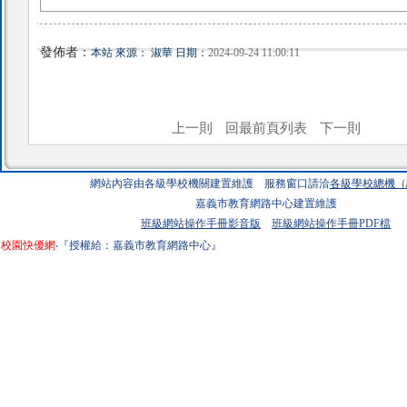
發佈者：
本站 來源： 淑華 日期：
2024-09-24 11:00:11
上一則
回最前頁列表
下一則
網站內容由各級學校機關建置維護 服務窗口請洽
各級學校總機（
嘉義市教育網路中心建置維護
班級網站操作手冊影音版
班級網站操作手冊PDF檔
校園快優網
‧『授權給：嘉義市教育網路中心』