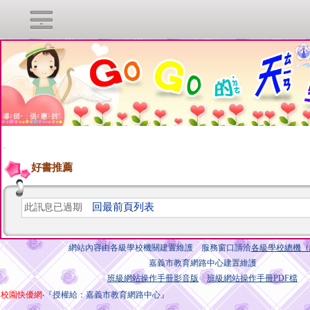
s
:::
好書推薦
回最前頁列表
此訊息已過期
網站內容由各級學校機關建置維護 服務窗口請洽
各級學校總機（
嘉義市教育網路中心建置維護
班級網站操作手冊影音版
班級網站操作手冊PDF檔
校園快優網
‧『授權給：嘉義市教育網路中心』