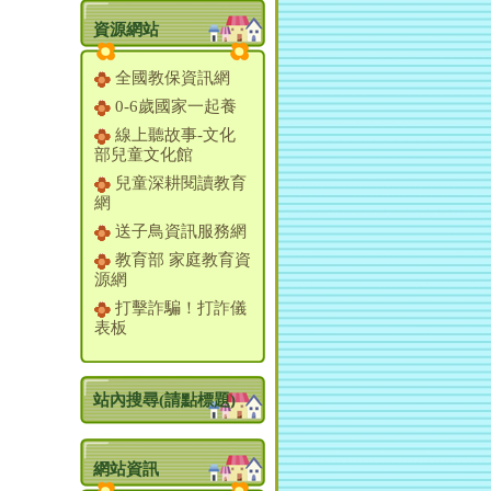
資源網站
全國教保資訊網
0-6歲國家一起養
線上聽故事-文化
部兒童文化館
兒童深耕閱讀教育
網
送子鳥資訊服務網
教育部 家庭教育資
源網
打擊詐騙！打詐儀
表板
站內搜尋(請點標題)
網站資訊