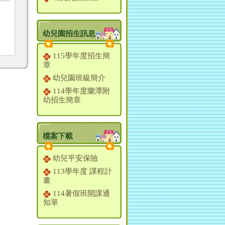
幼兒園招生訊息
115學年度招生簡
章
幼兒園班級簡介
114學年度蘭潭附
幼招生簡章
檔案下載
幼兒平安保險
113學年度 課程計
畫
114暑假班開課通
知單