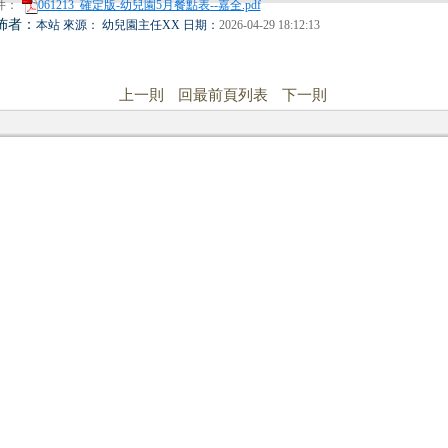
件：
061213_確定版-幼兒園5月餐點表--嘉全.pdf
佈者：
本站 來源： 幼兒園主任XX 日期：
2026-04-29 18:12:13
上一則
回最前頁列表
下一則