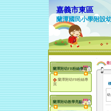
嘉義市東區
蘭潭國民小學附設
:::
:::
最
蘭潭附幼FB粉絲專頁
蘭潭附幼FB粉絲專
頁
幼
蘭潭附幼教學亮點