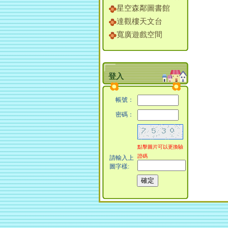
星空森鄰圖書館
達觀樓天文台
寬廣遊戲空間
登入
帳號：
密碼：
點擊圖片可以更換驗
證碼
請輸入上
圖字樣: