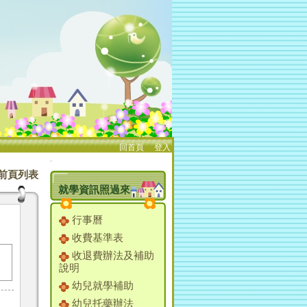
回首頁
、
登入
:::
前頁列表
就學資訊照過來
行事曆
收費基準表
收退費辦法及補助
說明
幼兒就學補助
幼兒托藥辦法