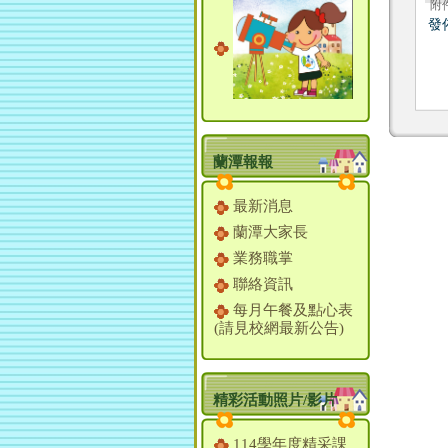
附
發
蘭潭報報
最新消息
蘭潭大家長
業務職掌
聯絡資訊
每月午餐及點心表
(請見校網最新公告)
精彩活動照片/影片
114學年度精采課