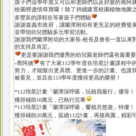
孩子們這學年度又可以和老師們以及好愛的喬阿
校園裡盡情尋寶囉！除了持續建置校園植物地圖
多豐富的課程在等著孩子們體驗
謝謝嘉義市政府，讓蘭潭附幼有更充足的經費發
並帶領幼兒體驗多元學習活動。
謝謝我們蘭潭附幼的大家長-校長及會長一直以來
的支持及肯定。
更是要謝謝我們優秀的幼兒園老師們還有最重要
-喬阿姨
有了大家112學年度在培星計畫課程中
努力，才能擬出更具體、更進一步的計畫、也讓
被看見，並且在113學年度獲得更高的榮譽！
*112培星計畫「蘭潭深呼吸，玩植我最行」優等！
獲得補助10萬元，已執行完畢
*113培星計畫「蘭潭深呼吸，饗植共悠遊」特優！
獲得補助20萬元，延續112計畫，再接再厲，精彩