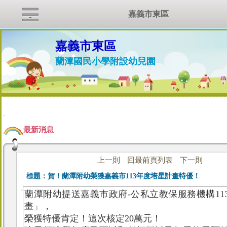
嘉義市東區
嘉義市東區
蘭潭國民小學附設幼兒園
:::
最新消息
上一則
回最前頁列表
下一則
標題：
賀！蘭潭附幼榮獲嘉義市113年度培星計畫特優！
蘭潭附幼提送嘉義市政府
-公私立教保服務機構11
畫」，
榮獲特優肯定！這次核定20萬元！