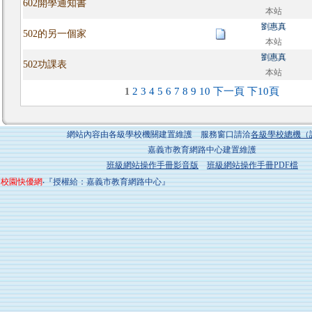
602開學通知書
本站
劉惠真
502的另一個家
本站
劉惠真
502功課表
本站
2
3
4
5
6
7
8
9
10
下一頁
下10頁
1
網站內容由各級學校機關建置維護 服務窗口請洽
各級學校總機（
嘉義市教育網路中心建置維護
班級網站操作手冊影音版
班級網站操作手冊PDF檔
校園快優網
‧『授權給：嘉義市教育網路中心』