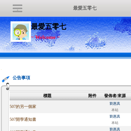
最愛五零七
最愛五零七
~ Welcome ~
:::
公告事項
標題
附件
發佈者/來源
劉惠真
507的另一個家
本站
劉惠真
507開學通知書
本站
劉惠真