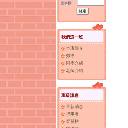
圖字樣:
我們這一班
本班簡介
秀導
同學介紹
老師介紹
班級訊息
最新消息
行事曆
榮譽榜