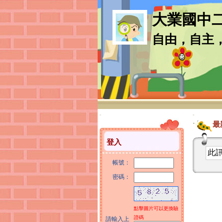
大業國中
自由，自主
:::
:::
最
登入
此
帳號：
密碼：
點擊圖片可以更換驗
證碼
請輸入上