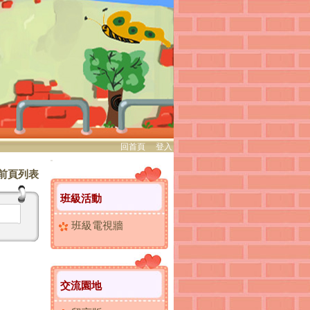
回首頁
、
登入
:::
前頁列表
班級活動
班級電視牆
交流園地