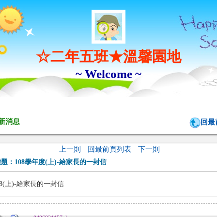
☆二年五班★溫馨園地
~ Welcome ~
新消息
回最
上一則
回最前頁列表
下一則
標題：
108學年度(上)-給家長的一封信
08(上)-給家長的一封信