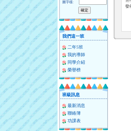
附
圖字樣:
發
我們這一班
二年5班
我的導師
同學介紹
榮譽榜
班級訊息
最新消息
聯絡簿
功課表