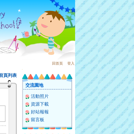
回首頁
、
登入
:::
前頁列表
交流園地
活動照片
資源下載
好站報報
留言板