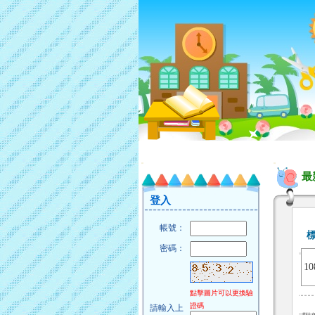
:::
:::
最
登入
帳號：
密碼：
1
點擊圖片可以更換驗
證碼
請輸入上