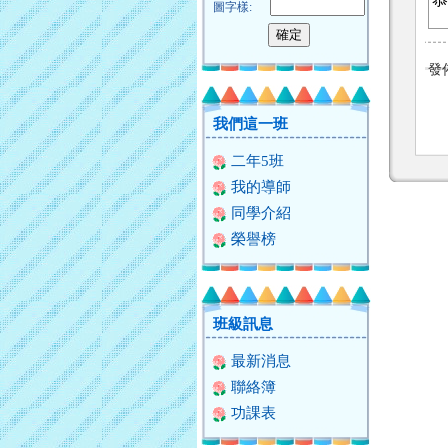
圖字樣:
發
我們這一班
二年5班
我的導師
同學介紹
榮譽榜
班級訊息
最新消息
聯絡簿
功課表