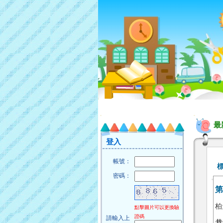
:::
:::
最
登入
帳號：
密碼：
第
柏
點擊圖片可以更換驗
證碼
請輸入上
恭