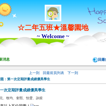
☆二年五班★溫馨園地
~ Welcome ~
新消息
回最
上一則
回最前頁列表
下一則
標題：
第一次定期評量成績優異學生
一次定期評量成績優異學生
元、牧均、奎熙、怡雯、詠媗
喜以上五位同學！