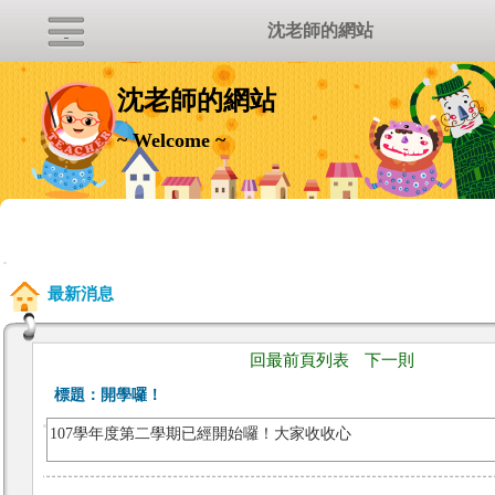
沈老師的網站
沈老師的網站
~ Welcome ~
:::
最新消息
回最前頁列表
下一則
標題：
開學囉！
107學年度第二學期已經開始囉！大家收收心