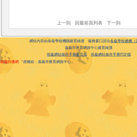
上一則
回最前頁列表
下一則
網站內容由各級學校機關建置維護 服務窗口請洽
各級學校總機（
嘉義市教育網路中心建置維護
班級網站操作手冊影音版
班級網站操作手冊PDF檔
校園快優網
‧『授權給：嘉義市教育網路中心』