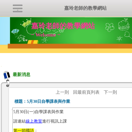
嘉玲老師的教學網站
嘉玲老師的教學網站
~ Welcome ~
:::
最新消息
上一則
回最前頁列表
下一則
標題：
5月30日自學課表與作業
5月30日(一)自學課表與作業
請連結
線上教室
進行視訊上課
第一節國語
：