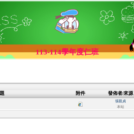
113-114學年度仁班
題
附件
發佈者/來源
張凱貞
本站