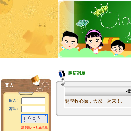
:::
:::
最新消息
登入
標
帳號：
開學收心操，大家一起來！...
密碼：
點擊圖片可以更換驗