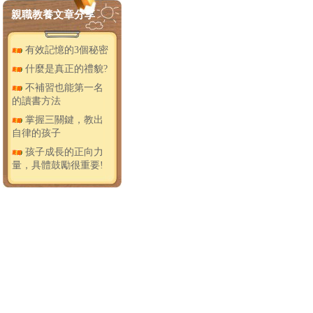
親職教養文章分享
有效記憶的3個秘密
什麼是真正的禮貌?
不補習也能第一名
的讀書方法
掌握三關鍵，教出
自律的孩子
孩子成長的正向力
量，具體鼓勵很重要!