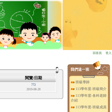
回首頁
、
登入
:::
我們這一班
閱覽/日期
班級導師
772
113學年度-班級簡介
2019-08-28
113學年度-各科老師
介紹
113學年度-班級成員