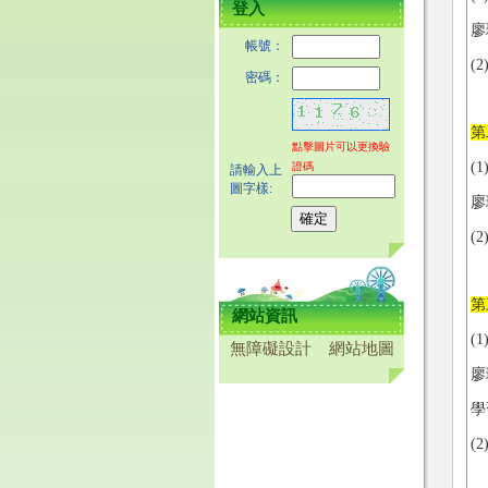
登入
廖
帳號：
(
密碼：
第
點擊圖片可以更換驗
(
證碼
請輸入上
圖字樣:
廖
(
第
網站資訊
(
無障礙設計
網站地圖
廖
學
(