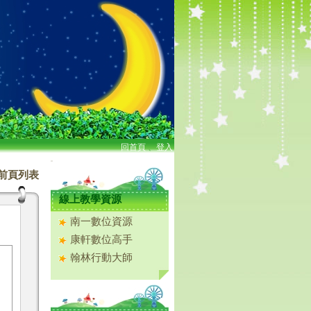
回首頁
、
登入
:::
前頁列表
線上教學資源
南一數位資源
康軒數位高手
翰林行動大師