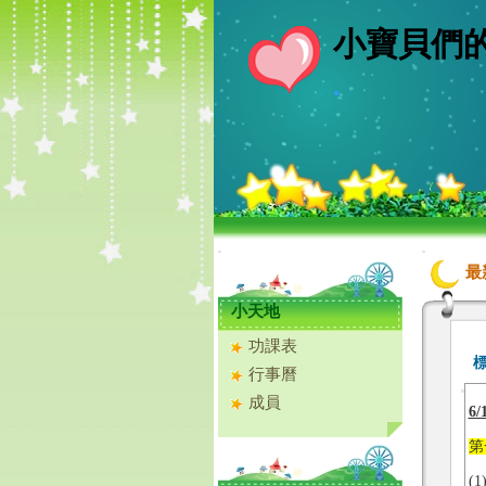
小寶貝們
.
:::
:::
最
小天地
功課表
行事曆
成員
6
第
(