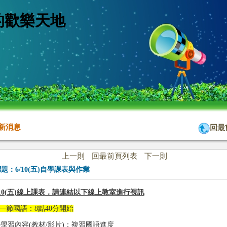
的歡樂天地
新消息
回最
上一則
回最前頁列表
下一則
標題：
6/10(五)自學課表與作業
/10(五)線上課表，請連結以下線上教室進行視訊
一節國語：8點40分開始
1)學習內容(教材/影片)：複習國語進度