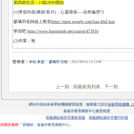
第四節生活：11點20分開始
(1)學習內容(教材/影片)：心靈環保----自然倫理*2
廖珮羽老師線上教室
https://meet.google.com/baq-khtf-kue
學習吧
https://www.learnmode.net/course/473916
(2)作業：無
發佈者：
本站 來源： 廖珮羽 日期：
2022-06-02 13:13:09
上一則
回最前頁列表
下一則
網站內容由各級學校機關建置維護 服務窗口請洽
各級學校總機（
嘉義市教育網路中心建置維護
班級網站操作手冊影音版
班級網站操作手冊PDF檔
校園快優網
‧『授權給：嘉義市教育網路中心』