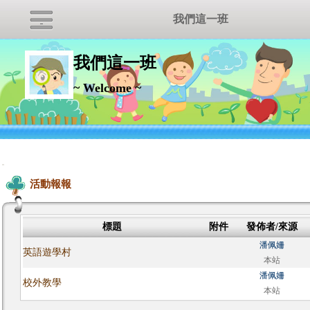
我們這一班
我們這一班
~ Welcome ~
:::
活動報報
標題
附件
發佈者/來源
潘佩姍
英語遊學村
本站
潘佩姍
校外教學
本站