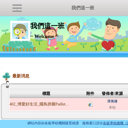
我們這一班
我們這一班
~ Welcome ~
:::
最新消息
標題
附件
發佈者/來源
潘佩姍
402_博愛好生活_國鳥拼圖Padlet...
本站
網站內容由各級學校機關建置維護 服務窗口請洽
各級學校總機（