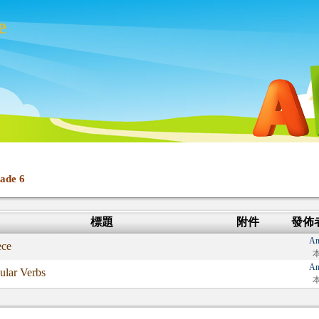
e
ade 6
標題
附件
發佈
An
ece
An
ular Verbs