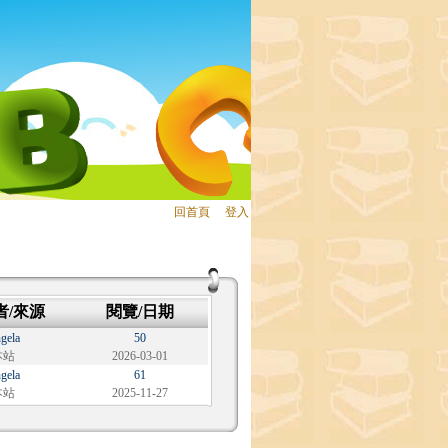
回首頁
、
登入
者/來源
閱覽/日期
gela
50
本站
2026-03-01
gela
61
本站
2025-11-27