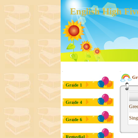
English High Fiv
:::
:::
Gr
Grade 1
Grade 4
Gre
Sing
Grade 6
Remedial