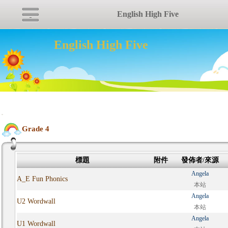
English High Five
English High Five
:::
Grade 4
標題
附件
發佈者/來源
Angela
A_E Fun Phonics
本站
Angela
U2 Wordwall
本站
Angela
U1 Wordwall