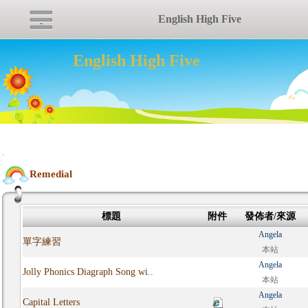
English High Five
English High Five
:::
Remedial
標題
附件
發佈者/來源
Angela
單字練習
本站
Angela
Jolly Phonics Diagraph Song wi..
本站
Angela
Capital Letters