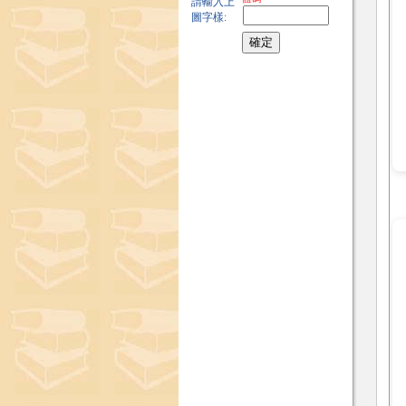
請輸入上
圖字樣: