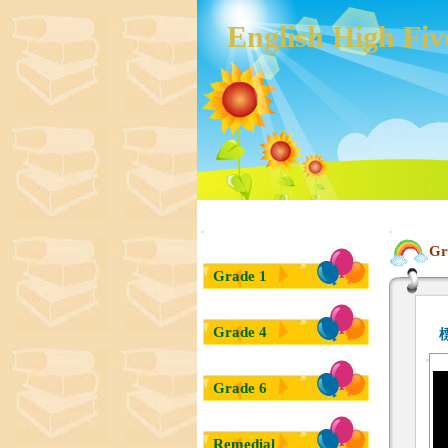
English High Fiv
:::
:::
Gr
Grade 1
Grade 4
Grade 6
Remedial