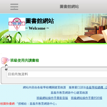
圖書館網站
圖書館網站
~ Welcome ~
:::
班級使用共讀書箱
目前尚無資料
網站內容由各級學校機關建置維護 服務窗口請洽
各級學校總機（
嘉義市教育網路中心建置維護
班級網站操作手冊影音版
班級網站操作手冊PDF檔
校園快優網
‧『授權給：嘉義市教育網路中心』