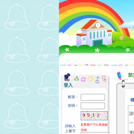
:::
:::
防
登入
帳號：
密碼：
說
一
點擊圖片可以更換驗
請輸入
證碼
上圖字
害