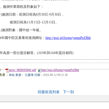
、施測作業期程及對象如下：
一)施測日期：前測日程為8月30日-9月30日，
測日程為11月15日-12月15日。
二)施測對象：國中組一年級。
04年國中防災素養前後測網址：
http://goo.gl/forms/ygmnPeZBth
件為第一部分題目解答。(103年與104年題目相同)
件：
news_0828105641.pdf
http://goo.gl/forms/ygmnPeZBth
佈者：
本站 來源： 江庭瑋 日期：
2016-09-12 09:21:28
回最前頁列表
下一則