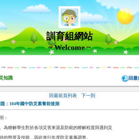
訓育組網站
~ Welcome ~
災知識
回最
回最前頁列表
下一則
標題：
104年國中防災素養前後測
明：
、為瞭解學生對於各項災害來源及防範的瞭解程度與遇到災
時的態度及技能，因此進行年度防災素養調查。