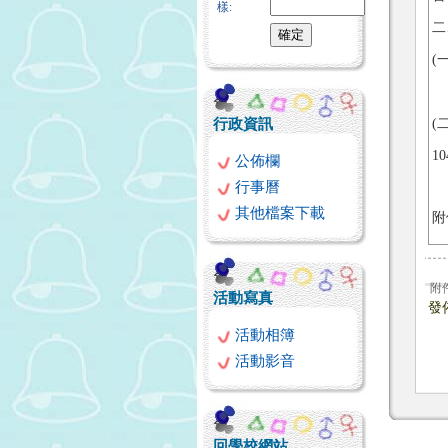
樣:
二
(
後
行政資訊
(
1
公佈欄
行事曆
其他檔案下載
附
附
活動寫真
發
活動相簿
活動影音
回學校網站