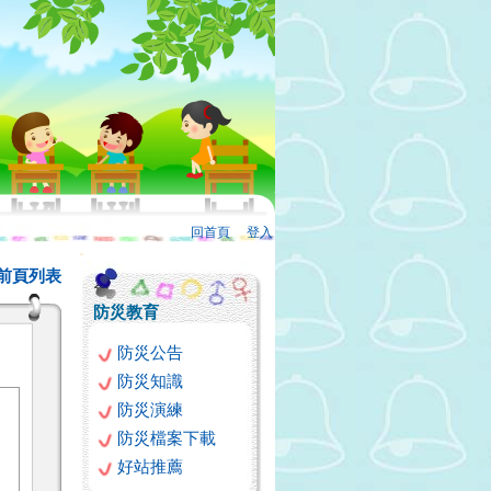
回首頁
、
登入
:::
前頁列表
防災教育
防災公告
防災知識
防災演練
防災檔案下載
好站推薦