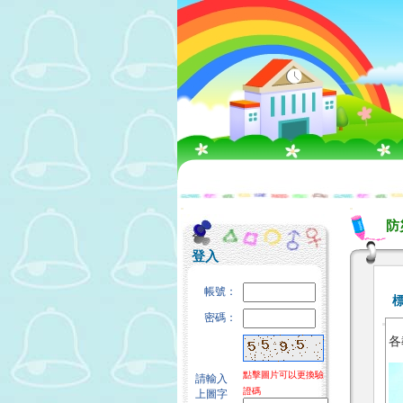
:::
:::
防
登入
帳號：
密碼：
各
點擊圖片可以更換驗
請輸入
證碼
上圖字