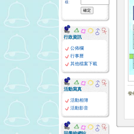
樣:
行政資訊
公佈欄
行事曆
其他檔案下載
活動寫真
發
活動相簿
活動影音
回學校網站