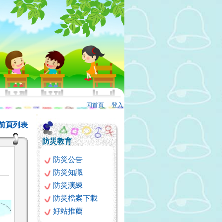
回首頁
、
登入
:::
前頁列表
防災教育
防災公告
防災知識
防災演練
防災檔案下載
好站推薦