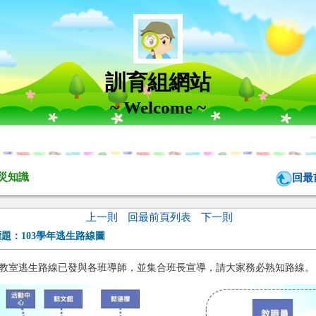
訓育組網站
~ Welcome ~
災知識
回最
上一則
回最前頁列表
下一則
標題：
103學年逃生路線圖
教室逃生路線已發與各班導師，並集合班長宣導，請大家務必熟知路線。