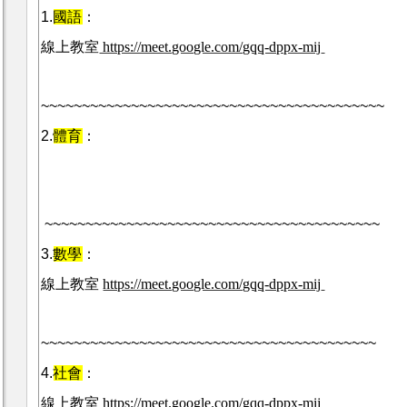
1.
國語
：
線上教室
https://meet.google.com/gqq-dppx-mij
~~~~~~~~~~~~~~~~~~~~~~~~~~~~~~~~~~~~~~~~~~
2.
體育
：
~~~~~~~~~~~~~~~~~~~~~~~~~~~~~~~~~~~~~~~~~
3.
數學
：
線上教室
https://meet.google.com/gqq-dppx-mij
~~~~~~~~~~~~~~~~~~~~~~~~~~~~~~~~~~~~~~~~~
4.
社會
：
線上教室
https://meet.google.com/gqq-dppx-mij