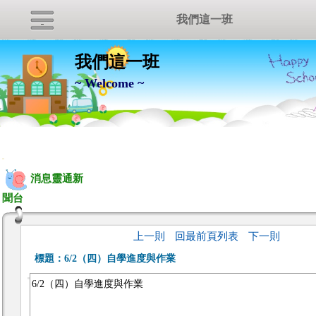
我們這一班
我們這一班
~ Welcome ~
:::
消息靈通新
聞台
上一則
回最前頁列表
下一則
標題：
6/2（四）自學進度與作業
6/2（四）自學進度與作業