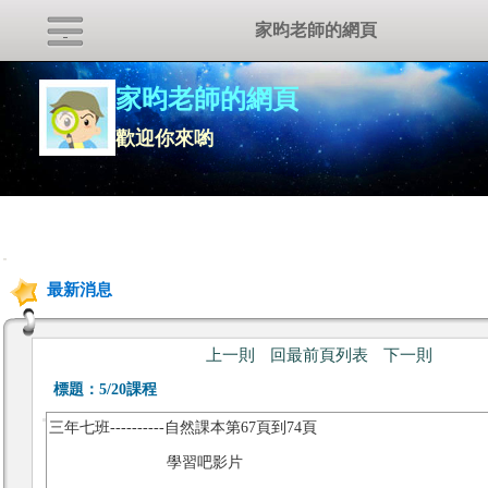
家昀老師的網頁
家昀老師的網頁
歡迎你來喲
:::
最新消息
上一則
回最前頁列表
下一則
標題：
5/20課程
三年七班----------自然課本第67頁到74頁
學習吧影片