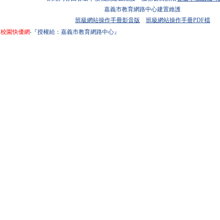
嘉義市教育網路中心建置維護
班級網站操作手冊影音版
班級網站操作手冊PDF檔
校園快優網
‧『授權給：嘉義市教育網路中心』