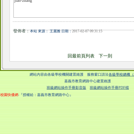
jian-zhang
發佈者：
本站 來源： 王麗雅 日期：
2017-02-07 09:31:15
回最前頁列表
下一則
網站內容由各級學校機關建置維護 服務窗口請洽
各級學校總機（
嘉義市教育網路中心建置維護
班級網站操作手冊影音版
班級網站操作手冊PDF檔
校園快優網
‧『授權給：嘉義市教育網路中心』