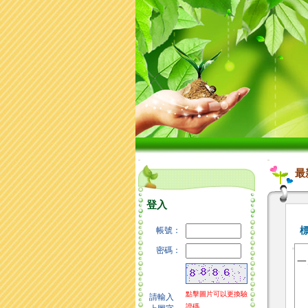
:::
:::
最
登入
帳號：
密碼：
一
點擊圖片可以更換驗
請輸入
證碼