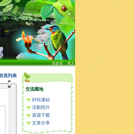
回首頁
、
登入
:::
前頁列表
交流園地
好站連結
活動照片
資源下載
文章分享