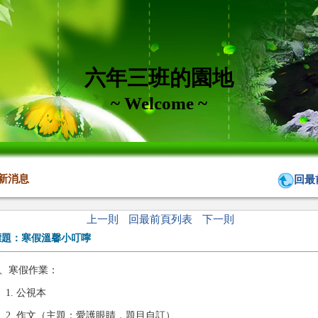
六年三班的園地
~ Welcome ~
新消息
回最
上一則
回最前頁列表
下一則
標題：
寒假溫馨小叮嚀
、寒假作業：
1. 公視本
2. 作文（主題：愛護眼睛，題目自訂）