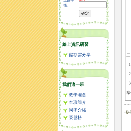
上圖字
樣:
線上資訊研習
儲存雲分享
二
1
2
3
我們這一班
寒
教學理念
本班簡介
同學介紹
發
榮譽榜