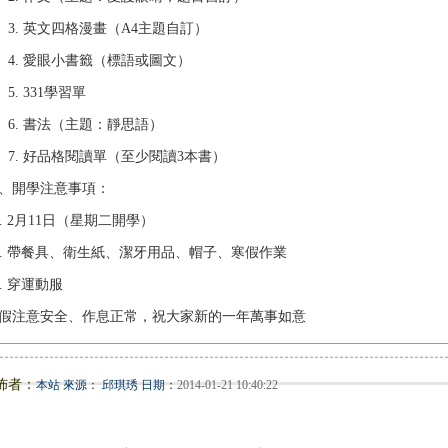
3. 英文四格漫畫（A4主題自訂）
4. 愛眼小書籤（標語或圖文）
5. 331學習單
6. 書法（主題：靜思語）
7. 好品格閱讀單（至少閱讀3本書）
、開學注意事項：
. 2月11日（星期二開學）
. 帶餐具、衛生紙、潔牙用品、帽子、寒假作業
. 穿運動服
假注意安全、作息正常，祝大家新的一年萬事如意
佈者：
本站 來源： 邱琪琇 日期：
2014-01-21 10:40:22