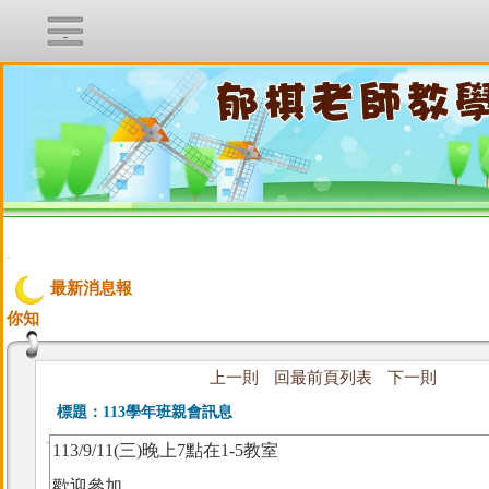
.
:::
最新消息報
你知
上一則
回最前頁列表
下一則
標題：
113學年班親會訊息
113/9/11(三)晚上7點在1-5教室
歡迎參加