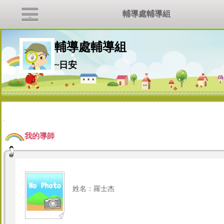
輔導處輔導組
輔導處輔導組
~日安
:::
我的導師
姓名：羅士杰