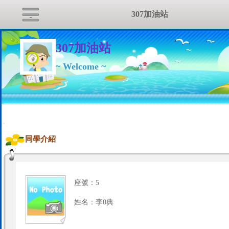
307加油站
307加油站
~ Welcome ~
:::
同學介紹
座號：5
姓名：李0典