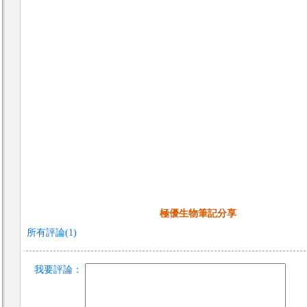
極優生物筆記分享
所有評論(1)
我要評論：