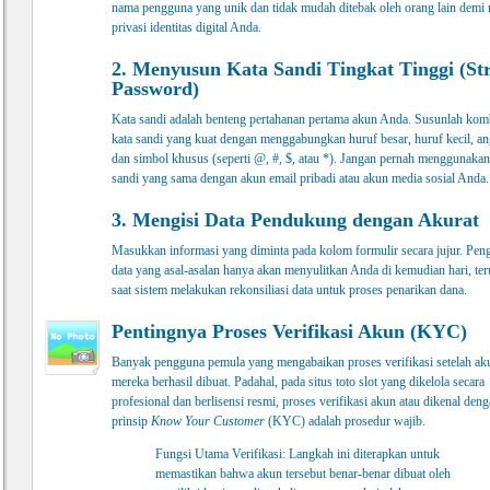
nama pengguna yang unik dan tidak mudah ditebak oleh orang lain demi
privasi identitas digital Anda.
2. Menyusun Kata Sandi Tingkat Tinggi (St
Password)
Kata sandi adalah benteng pertahanan pertama akun Anda. Susunlah kom
kata sandi yang kuat dengan menggabungkan huruf besar, huruf kecil, an
dan simbol khusus (seperti @, #, $, atau *). Jangan pernah menggunakan
sandi yang sama dengan akun email pribadi atau akun media sosial Anda.
3. Mengisi Data Pendukung dengan Akurat
Masukkan informasi yang diminta pada kolom formulir secara jujur. Peng
data yang asal-asalan hanya akan menyulitkan Anda di kemudian hari, te
saat sistem melakukan rekonsiliasi data untuk proses penarikan dana.
Pentingnya Proses Verifikasi Akun (KYC)
Banyak pengguna pemula yang mengabaikan proses verifikasi setelah ak
mereka berhasil dibuat. Padahal, pada situs toto slot yang dikelola secara
profesional dan berlisensi resmi, proses verifikasi akun atau dikenal den
prinsip
Know Your Customer
(KYC) adalah prosedur wajib.
Fungsi Utama Verifikasi: Langkah ini diterapkan untuk
memastikan bahwa akun tersebut benar-benar dibuat oleh