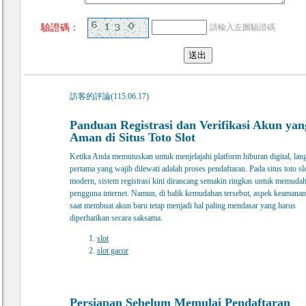
驗證碼：
請輸入左圖驗證碼
訪客的評論(115.06.17)
Panduan Registrasi dan Verifikasi Akun yan
Aman di Situs Toto Slot
Ketika Anda memutuskan untuk menjelajahi platform hiburan digital, lan
pertama yang wajib dilewati adalah proses pendaftaran. Pada situs toto sl
modern, sistem registrasi kini dirancang semakin ringkas untuk memuda
pengguna internet. Namun, di balik kemudahan tersebut, aspek keamanan
saat membuat akun baru tetap menjadi hal paling mendasar yang harus
diperhatikan secara saksama.
slot
slot gacor
Persiapan Sebelum Memulai Pendaftaran