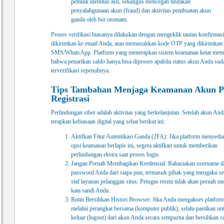
pemilik identitas asli, sekaligus mencegah tindakan
penyalahgunaan akun (fraud) dan aktivitas pembuatan akun
ganda oleh bot otomatis.
Proses verifikasi biasanya dilakukan dengan mengeklik tautan konfirmas
dikirimkan ke email Anda, atau memasukkan kode OTP yang dikirimkan 
SMS/WhatsApp. Platform yang menerapkan sistem keamanan ketat mem
bahwa penarikan saldo hanya bisa diproses apabila status akun Anda sud
terverifikasi sepenuhnya.
Tips Tambahan Menjaga Keamanan Akun P
Registrasi
Perlindungan siber adalah aktivitas yang berkelanjutan. Setelah akun Anda
terapkan kebiasaan digital yang sehat berikut ini:
Aktifkan Fitur Autentikasi Ganda (2FA): Jika platform menyedi
opsi keamanan berlapis ini, segera aktifkan untuk memberikan
perlindungan ekstra saat proses login.
Jangan Pernah Membagikan Kredensial: Rahasiakan username d
password Anda dari siapa pun, termasuk pihak yang mengaku se
staf layanan pelanggan situs. Petugas resmi tidak akan pernah m
kata sandi Anda.
Rutin Bersihkan Histori Browser: Jika Anda mengakses platfor
melalui perangkat bersama (komputer publik), selalu pastikan un
keluar (logout) dari akun Anda secara sempurna dan bersihkan
c