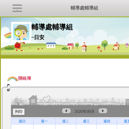
輔導處輔導組
輔導處輔導組
~日安
:::
聯絡簿
2026年08月
週日
週一
週二
週三
週四
週