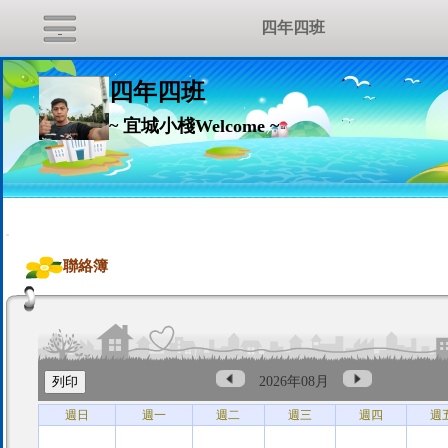
四年四班
四年四班
~ 宜城小棧Welcome ~
:::
聯絡簿
2026年08月
週日
週一
週二
週三
週四
週