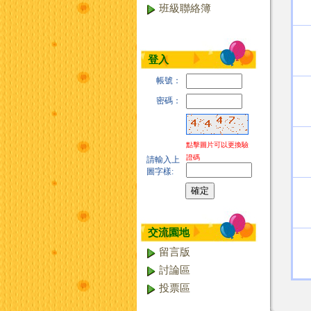
班級聯絡簿
登入
帳號：
密碼：
點擊圖片可以更換驗
證碼
請輸入上
圖字樣:
交流園地
留言版
討論區
投票區