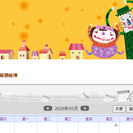
級聯絡簿
2026年05月
週日
週一
週二
週三
週四
週五
週
-1-