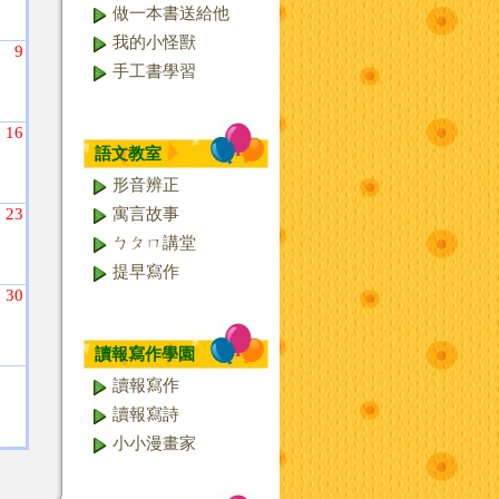
做一本書送給他
我的小怪獸
9
手工書學習
16
語文教室
形音辨正
23
寓言故事
ㄅㄆㄇ講堂
提早寫作
30
讀報寫作學園
讀報寫作
讀報寫詩
小小漫畫家