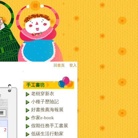
回首頁
、
登入
:::
手工書坊
老樹穿新衣
小種子歷險記
好書推薦海報展
作家e-book
六
假期任務手工書展
2
低碳生活行動家