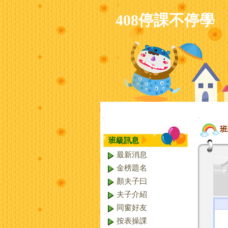
408停課不停學
:::
:::
班
班級訊息
最新消息
金榜題名
顏夫子曰
夫子介紹
同窗好友
按表操課