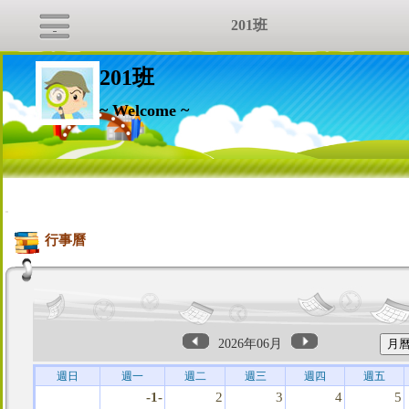
201班
201班
~ Welcome ~
:::
行事曆
2026年06月
週日
週一
週二
週三
週四
週五
-1-
2
3
4
5