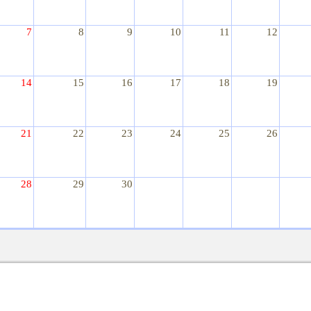
7
8
9
10
11
12
14
15
16
17
18
19
21
22
23
24
25
26
28
29
30