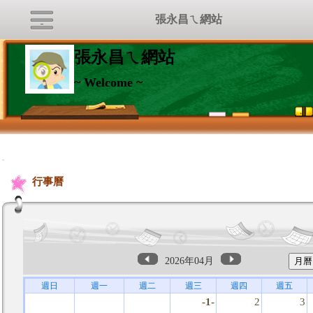
張永昌ㄟ網站
張永昌ㄟ網站
~ Welcome ~
:::
行事曆
2026年04月
週日
週一
週二
週三
週四
週五
-1-
2
3