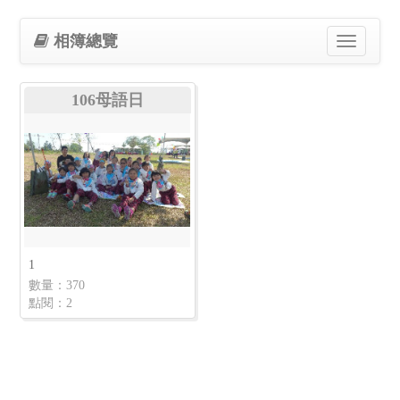
相簿總覽
Toggle
navigation
106母語日
1
數量：370
點閱：2