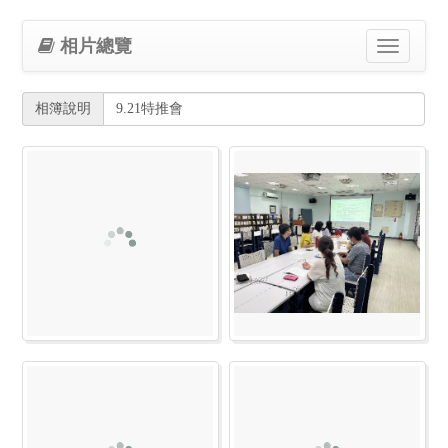
相片總覽
Toggle
navigation
相簿說明
9.21特推會