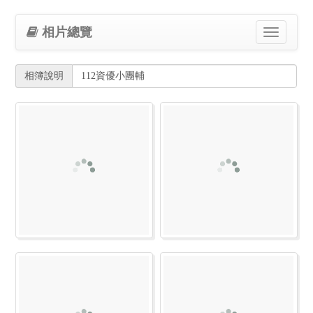
相片總覽
Toggle
navigation
相簿說明
112資優小團輔