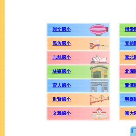
崇文國小
博愛
民族國小
宣信
志航國小
嘉北
林森國小
北園
育人國小
蘭潭
世賢國小
興嘉
文雅國小
嘉大