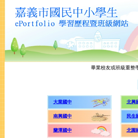
畢業校友或班級重整
大業國中
北興
南興國中
民生
蘭潭國中
北園