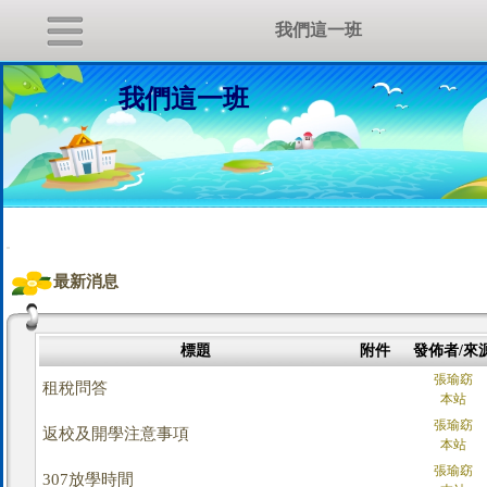
我們這一班
我們這一班
:::
最新消息
標題
附件
發佈者/來
張瑜窈
租稅問答
本站
張瑜窈
返校及開學注意事項
本站
張瑜窈
307放學時間