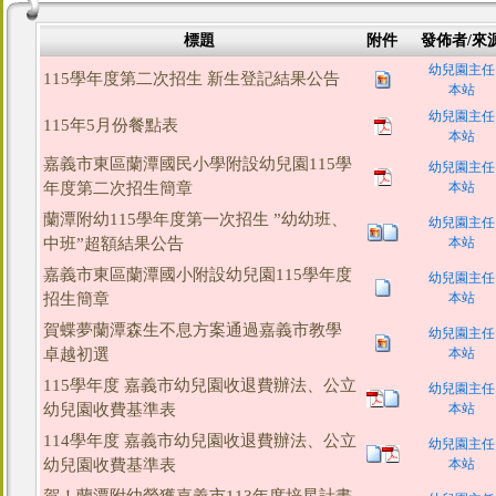
標題
附件
發佈者/來
幼兒園主任
115學年度第二次招生 新生登記結果公告
本站
幼兒園主任
115年5月份餐點表
本站
嘉義市東區蘭潭國民小學附設幼兒園115學
幼兒園主任
年度第二次招生簡章
本站
蘭潭附幼115學年度第一次招生 ”幼幼班、
幼兒園主任
中班”超額結果公告
本站
嘉義市東區蘭潭國小附設幼兒園115學年度
幼兒園主任
招生簡章
本站
賀蝶夢蘭潭森生不息方案通過嘉義市教學
幼兒園主任
卓越初選
本站
115學年度 嘉義市幼兒園收退費辦法、公立
幼兒園主任
幼兒園收費基準表
本站
114學年度 嘉義市幼兒園收退費辦法、公立
幼兒園主任
幼兒園收費基準表
本站
賀！蘭潭附幼榮獲嘉義市113年度培星計畫