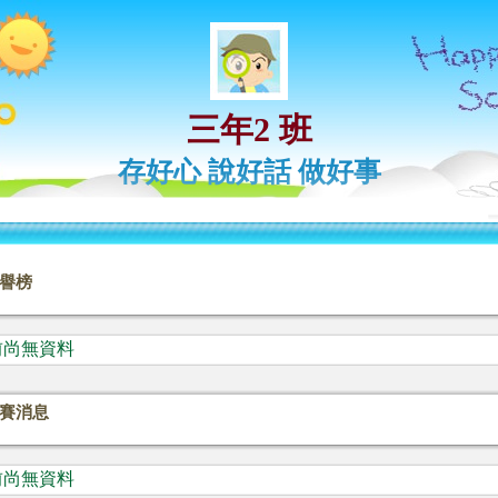
三年2 班
存好心 說好話 做好事
譽榜
前尚無資料
賽消息
前尚無資料