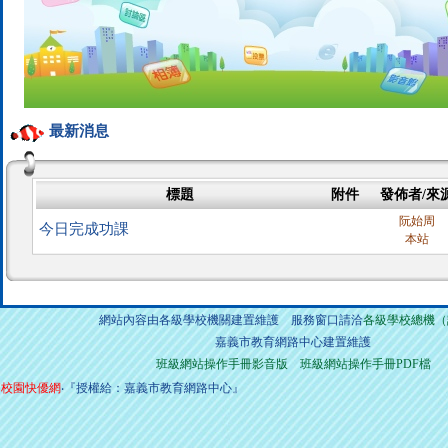
最新消息
標題
附件
發佈者/來
阮始周
今日完成功課
本站
網站內容由各級學校機關建置維護 服務窗口請洽
各級學校總機（
嘉義市教育網路中心建置維護
班級網站操作手冊影音版
班級網站操作手冊PDF檔
校園快優網
‧『授權給：嘉義市教育網路中心』