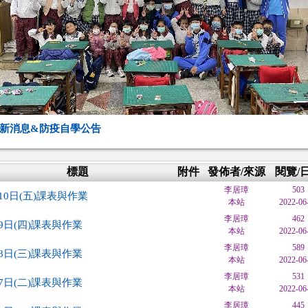
新消息&防疫自學公告
標題
附件
發佈者/來源
閱覽/
李居璋
503
10日(五)課表與作業
本站
2022-06
李居璋
462
9日(四)課表與作業
本站
2022-06
李居璋
589
8日(三)課表與作業
本站
2022-06
李居璋
531
7日(二)課表與作業
本站
2022-06
李居璋
445