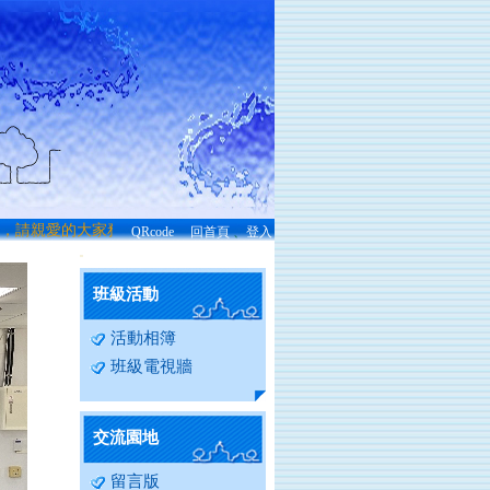
，請親愛的大家務必注重人身安全，一切安好!!
QRcode
回首頁
、
登入
:::
班級活動
活動相簿
班級電視牆
交流園地
留言版