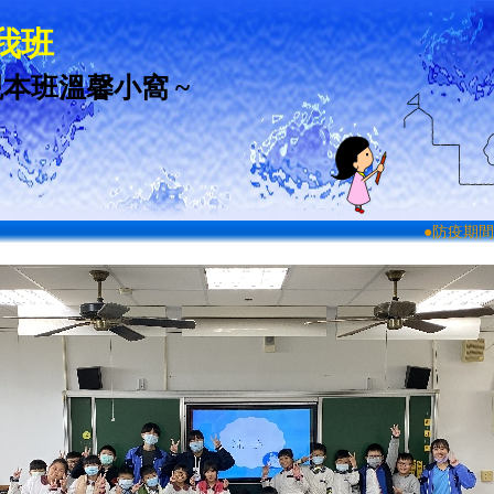
在我班
觀本班溫馨小窩 ~
●防疫期間