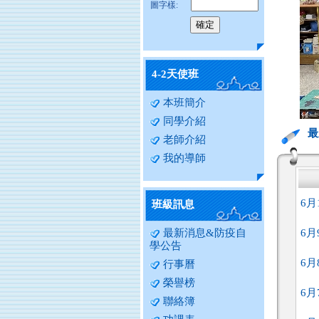
圖字樣:
4-2天使班
本班簡介
同學介紹
最
老師介紹
我的導師
6月
班級訊息
最新消息&防疫自
6月
學公告
6月
行事曆
榮譽榜
6月
聯絡簿