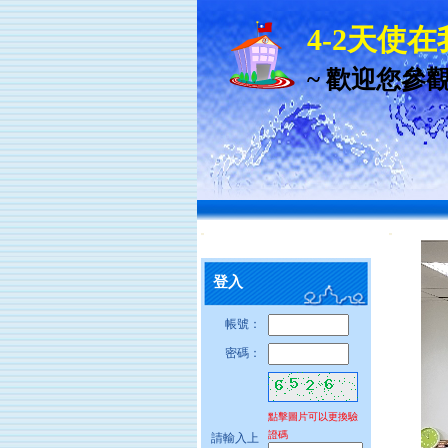
4-2天使
~ 歡迎您參
:::
:::
登入
帳號：
密碼：
點擊圖片可以更換驗
證碼
請輸入上