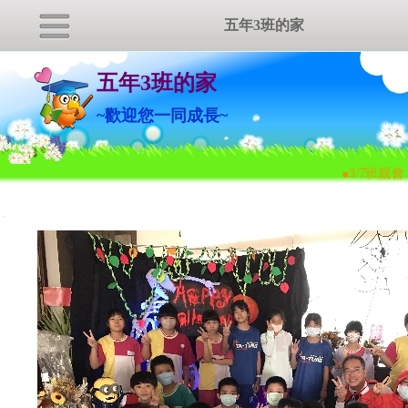
五年3班的家
五年3班的家
~歡迎您一同成長~
●3/7班親
:::