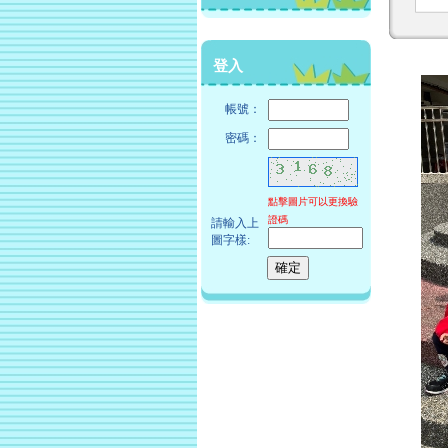
登入
帳號：
密碼：
點擊圖片可以更換驗
證碼
請輸入上
圖字樣: