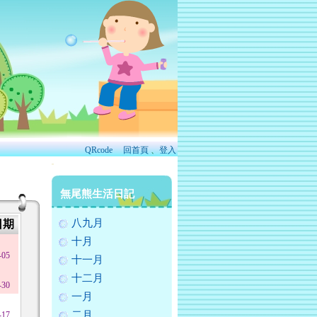
QRcode
回首頁
、
登入
:::
無尾熊生活日記
八九月
日期
十月
-05
十一月
十二月
-30
一月
二月
-17