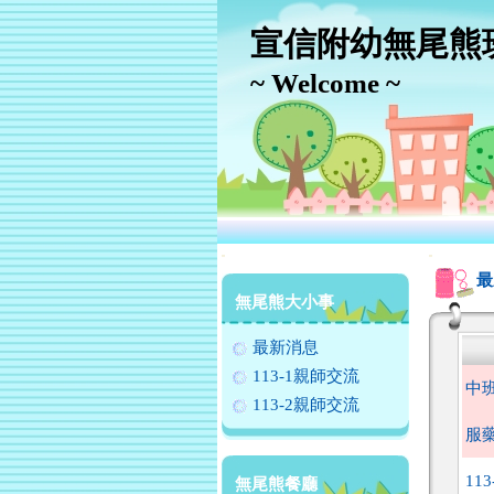
宣信附幼無尾熊
~ Welcome ~
:::
:::
最
無尾熊大小事
最新消息
113-1親師交流
中
113-2親師交流
服
11
無尾熊餐廳