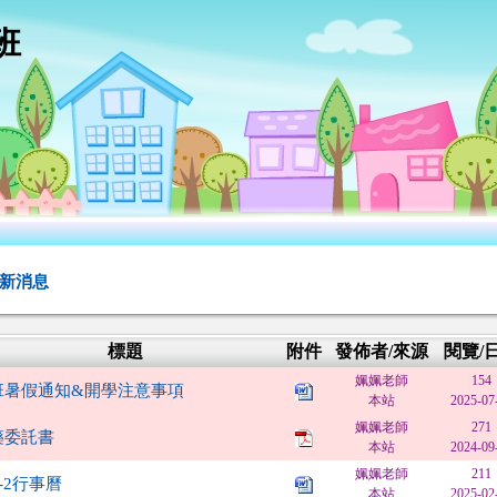
班
新消息
標題
附件
發佈者/來源
閱覽/
姵姵老師
154
班暑假通知&開學注意事項
本站
2025-07
姵姵老師
271
藥委託書
本站
2024-09
姵姵老師
211
3-2行事曆
本站
2025-02