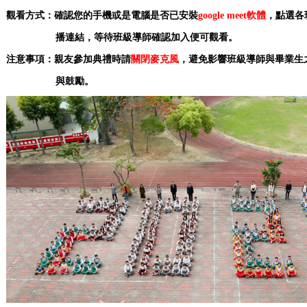
觀看方式：確認您的手機或是電腦是否已安裝
google meet軟體
，點選各
播連
結，等待班級導師確認加入便可觀看。
注意事項：親友參加
典禮時請
關閉麥克風
，避免影響班級導師與畢業生
與鼓勵。